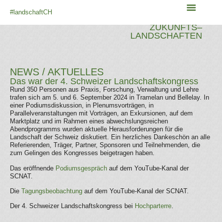
AU DÉFI DE LA
#landschaftCH
TRANSITION:
ZUKUNFTS–
LANDSCHAFTEN
NEWS / AKTUELLES
Das war der 4. Schweizer Landschaftskongress
Rund 350 Personen aus Praxis, Forschung, Verwaltung und Lehre
trafen sich am 5. und 6. September 2024 in Tramelan und Bellelay. In
einer Podiumsdiskussion, in Plenumsvorträgen, in
Parallelveranstaltungen mit Vorträgen, an Exkursionen, auf dem
Marktplatz und im Rahmen eines abwechslungsreichen
Abendprogramms wurden aktuelle Herausforderungen für die
Landschaft der Schweiz diskutiert. Ein herzliches Dankeschön an alle
Referierenden, Träger, Partner, Sponsoren und Teilnehmenden, die
zum Gelingen des Kongresses beigetragen haben.
Das eröffnende
Podiumsgespräch
auf dem YouTube-Kanal der
SCNAT.
Die
Tagungsbeobachtung
auf dem YouTube-Kanal der SCNAT.
Der 4. Schweizer Landschaftskongress bei
Hochparterre
.