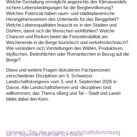
Welche Gestaltung ermöglicht angesichts des Klimawandels
sichere Lebensbedingungen für die Bergbevölkerung?
Welches Potenzial haben raum- und städteplanerische
Herangehensweisen des Unterlands für das Berggebiet?
Welche Lebensqualitäten braucht es in den Städten und
Dörfern, damit sich die Menschen wohlfühlen? Welche
Chancen und Risiken bietet die Freizeitmobilität am
Wochenende in die Berge touristisch und verkehrstechnisch?
Wie verändern sich Vorstellungen des Wilden, Produktiven,
Idyllischen, Bedrohlichen oder Romantischen in Bezug auf die
Berge?
Diese und weitere Fragen diskutieren Fachpersonen
verschiedener Disziplinen am 5. Schweizer
Landschaftskongress vom 3. und 4. September 2026 in
Davos. Alle Landschaftsthemen und -disziplinen sind
willkommen, das Thema «Berg und Tal – Stadt und Land»
bildet dabei den Kern.
Hinweis: Tag der jungen Landschaftsforschung
am 2. September 2026 am SLF Davos