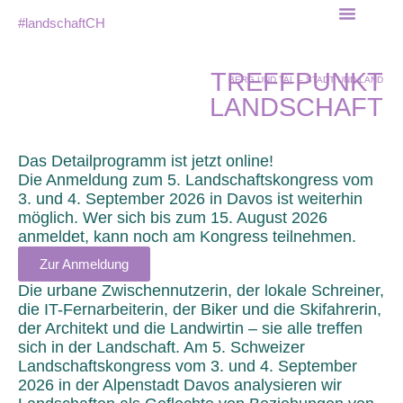
#landschaftCH
Tagungsort & Überna
TREFFPUNKT
BERG UND TAL – STADT UND LAND
LANDSCHAFT
Das Detailprogramm ist jetzt online!
Die Anmeldung zum 5. Landschaftskongress vom
3. und 4. September 2026 in Davos ist weiterhin
möglich. Wer sich bis zum 15. August 2026
anmeldet, kann noch am Kongress teilnehmen.
Zur Anmeldung
Die urbane Zwischennutzerin, der lokale Schreiner,
die IT-Fernarbeiterin, der Biker und die Skifahrerin,
der Architekt und die Landwirtin – sie alle treffen
sich in der Landschaft. Am
5. Schweizer
Landschaftskongress
vom
3. und 4. September
2026
in der Alpenstadt
Davos
analysieren wir