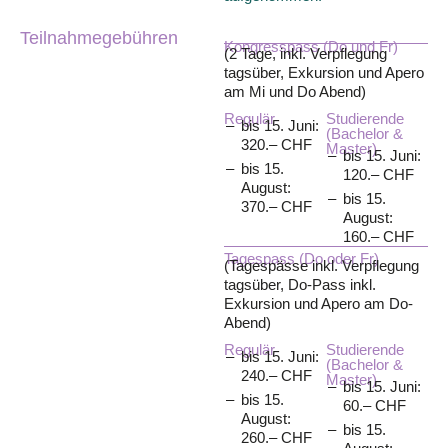
Teilnahmegebühren
Kongresspass (Do und Fr)
(2 Tage, inkl. Verpflegung
tagsüber, Exkursion und Apero
am Mi und Do Abend)
Regulär
Studierende
bis 15. Juni:
(Bachelor &
320.– CHF
Master)
bis 15. Juni:
bis 15.
120.– CHF
August:
bis 15.
370.– CHF
August:
160.– CHF
Tagespass (Do oder Fr)
(Tagespässe inkl. Verpflegung
tagsüber, Do-Pass inkl.
Exkursion und Apero am Do-
Abend)
Regulär
Studierende
bis 15. Juni:
(Bachelor &
240.– CHF
Master)
bis 15. Juni:
bis 15.
60.– CHF
August:
bis 15.
260.– CHF