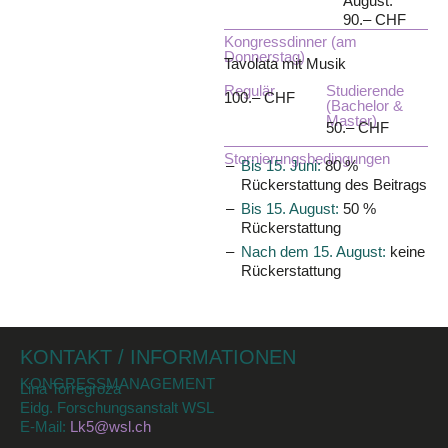
August:
90.– CHF
Kongressdinner (am
Donnerstag)
Tavolata mit Musik
Regulär
Studierende
100.– CHF
(Bachelor &
Master)
50.– CHF
Stornierungsbedingungen
Bis 15. Juni:
80 %
Rückerstattung des Beitrags
Bis 15. August:
50 %
Rückerstattung
Nach dem 15. August:
keine
Rückerstattung
KONTAKT / INFORMATIONEN
KONGRESSMANAGEMENT
Lina Torregroza
Eidg. Forschungsanstalt WSL
E-Mail:
Lk5@wsl.ch